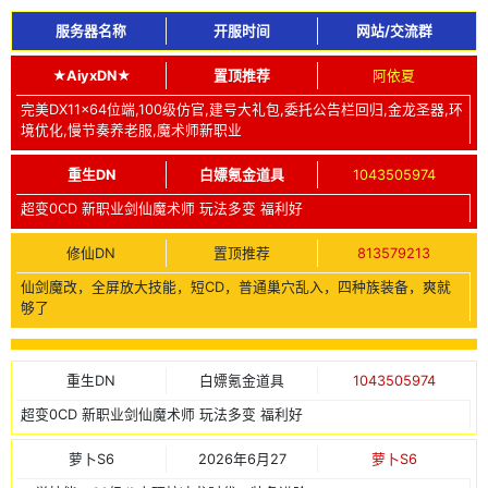
服务器名称
开服时间
网站/交流群
★AiyxDN★
置顶推荐
阿依夏
完美DX11x64位端,100级仿官,建号大礼包,委托公告栏回归,金龙圣器,环
境优化,慢节奏养老服,魔术师新职业
重生DN
白嫖氪金道具
1043505974
超变0CD 新职业剑仙魔术师 玩法多变 福利好
修仙DN
置顶推荐
813579213
仙剑魔改，全屏放大技能，短CD，普通巢穴乱入，四种族装备，爽就
够了
重生DN
白嫖氪金道具
1043505974
超变0CD 新职业剑仙魔术师 玩法多变 福利好
萝卜S6
2026年6月27
萝卜S6