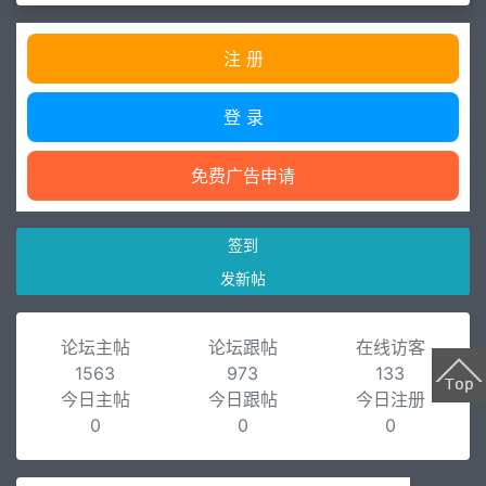
注 册
登 录
免费广告申请
签到
发新帖
论坛主帖
论坛跟帖
在线访客
1563
973
133
今日主帖
今日跟帖
今日注册
0
0
0