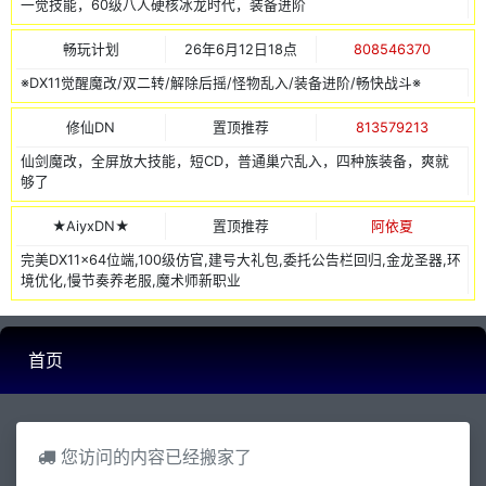
一觉技能，60级八人硬核冰龙时代，装备进阶
畅玩计划
26年6月12日18点
808546370
※DX11觉醒魔改/双二转/解除后摇/怪物乱入/装备进阶/畅快战斗※
修仙DN
置顶推荐
813579213
仙剑魔改，全屏放大技能，短CD，普通巢穴乱入，四种族装备，爽就
够了
★AiyxDN★
置顶推荐
阿依夏
完美DX11x64位端,100级仿官,建号大礼包,委托公告栏回归,金龙圣器,环
境优化,慢节奏养老服,魔术师新职业
首页
您访问的内容已经搬家了