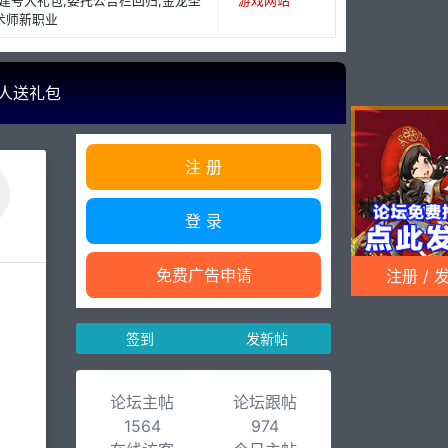
仿官,建号大礼包,委托公告栏回归,金龙圣
游戏网站
术师新职业
人送礼包
注 册
登 录
免费广告申请
注册 / 
签到
发新帖
论坛主帖
论坛跟帖
1564
974