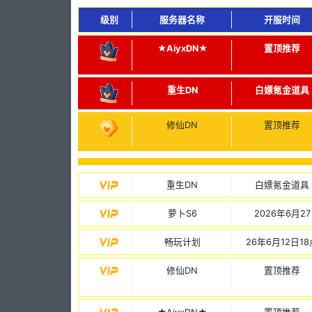
级别
服务器名称
开服时间
★AiyxDN★
置顶推荐
重生DN
白嫖氪金道具
修仙DN
置顶推荐
重生DN
白嫖氪金道具
萝卜S6
2026年6月27
畅玩计划
26年6月12日18
修仙DN
置顶推荐