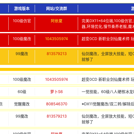
游戏版本
网站/交流群
100级仿官
阿依夏
完美DX11x64位端,100级
器,环境优化,慢节奏养老服,魔
100级魔改
1043505974
超变0CD 新职业剑仙魔术师 
99魔改
813579213
仙剑魔改，全屏放大技能，短
就够了
100级魔改
1043505974
超变0CD 新职业剑仙魔术师 
60级
萝卜S6
一觉技能，60级八人硬核冰
点
觉醒魔改
808546370
※DX11觉醒魔改/双二转/解除
99魔改
813579213
仙剑魔改，全屏放大技能，短
就够了