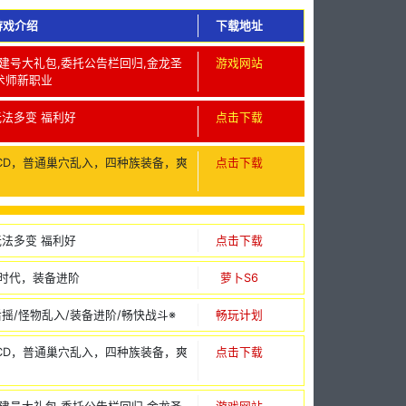
游戏介绍
下载地址
仿官,建号大礼包,委托公告栏回归,金龙圣
游戏网站
术师新职业
玩法多变 福利好
点击下载
CD，普通巢穴乱入，四种族装备，爽
点击下载
玩法多变 福利好
点击下载
龙时代，装备进阶
萝卜S6
后摇/怪物乱入/装备进阶/畅快战斗※
畅玩计划
CD，普通巢穴乱入，四种族装备，爽
点击下载