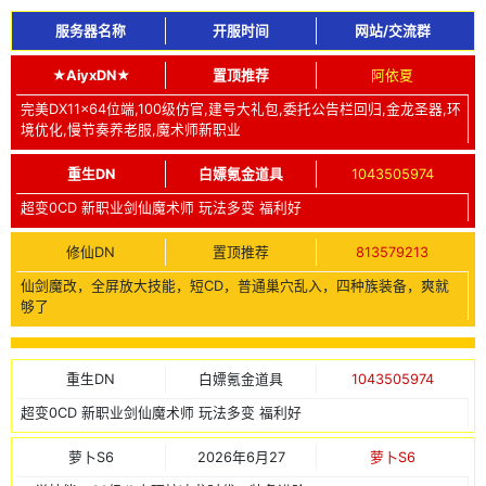
服务器名称
开服时间
网站/交流群
★AiyxDN★
置顶推荐
阿依夏
完美DX11x64位端,100级仿官,建号大礼包,委托公告栏回归,金龙圣器,环
境优化,慢节奏养老服,魔术师新职业
重生DN
白嫖氪金道具
1043505974
超变0CD 新职业剑仙魔术师 玩法多变 福利好
修仙DN
置顶推荐
813579213
仙剑魔改，全屏放大技能，短CD，普通巢穴乱入，四种族装备，爽就
够了
重生DN
白嫖氪金道具
1043505974
超变0CD 新职业剑仙魔术师 玩法多变 福利好
萝卜S6
2026年6月27
萝卜S6