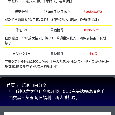
一觉技能，60级八人硬核冰龙时代，装备进阶
畅玩计划
26年6月12日18点
808546370
※DX11觉醒魔改/双二转/解除后摇/怪物乱入/装备进阶/畅快战斗※
修仙DN
置顶推荐
813579213
仙剑魔改，全屏放大技能，短CD，普通巢穴乱入，四种族装备，爽就
够了
★AiyxDN★
置顶推荐
阿依夏
完美DX11x64位端,100级仿官,建号大礼包,委托公告栏回归,金龙圣器,环
境优化,慢节奏养老服,魔术师新职业
首页
玩家自由分享
【神话龙之谷】今晚开服，0CD完美端魔改超爽 自
由交易三龙玉 每日福利，新人送礼包。