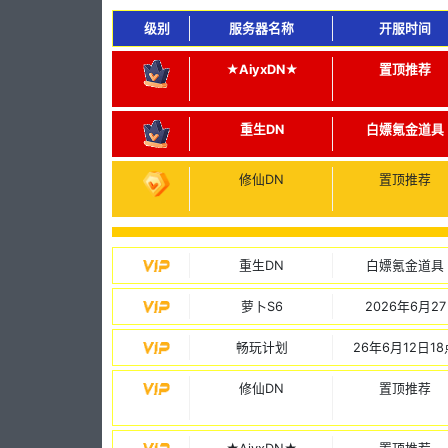
级别
服务器名称
开服时间
★AiyxDN★
置顶推荐
重生DN
白嫖氪金道具
修仙DN
置顶推荐
重生DN
白嫖氪金道具
萝卜S6
2026年6月27
畅玩计划
26年6月12日18
修仙DN
置顶推荐