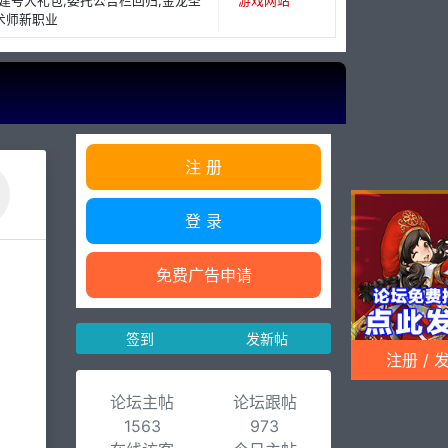
仿官,建号大礼包,委托公告栏回归,金龙圣
游戏网站
术师新职业
注 册
登 录
免费广告申请
签到
发新帖
注册 / 
论坛主帖
论坛跟帖
1563
973