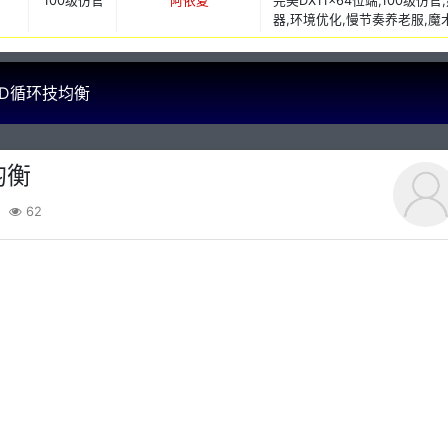
100级仿官
阿依夏
完美DX11x64位端,100级
器,环境优化,慢节奏养老服,魔
CD循环技均衡
均衡
62