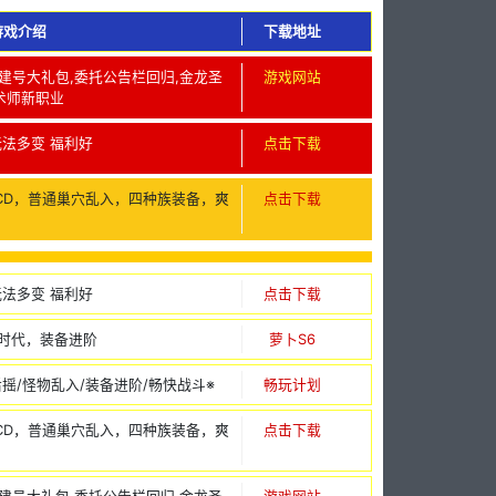
游戏介绍
下载地址
仿官,建号大礼包,委托公告栏回归,金龙圣
游戏网站
术师新职业
玩法多变 福利好
点击下载
CD，普通巢穴乱入，四种族装备，爽
点击下载
玩法多变 福利好
点击下载
龙时代，装备进阶
萝卜S6
后摇/怪物乱入/装备进阶/畅快战斗※
畅玩计划
CD，普通巢穴乱入，四种族装备，爽
点击下载