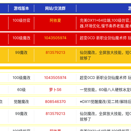
游戏版本
网站/交流群
100级仿官
阿依夏
完美DX11x64位端,100级
器,环境优化,慢节奏养老服,魔
100级魔改
1043505974
超变0CD 新职业剑仙魔术师 
99魔改
813579213
仙剑魔改，全屏放大技能，短
就够了
100级魔改
1043505974
超变0CD 新职业剑仙魔术师 
60级
萝卜S6
一觉技能，60级八人硬核冰
点
觉醒魔改
808546370
※DX11觉醒魔改/双二转/解除
99魔改
813579213
仙剑魔改，全屏放大技能，短
就够了