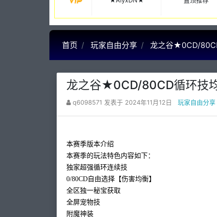
★AiyxDN★
置顶推荐
首页
玩家自由分享
龙之谷★0CD/80
龙之谷★0CD/80CD循环技
q6098571 发表于 2024年11月12日
玩家自由分享
本赛季版本介绍
本赛季的玩法特色内容如下：
独家超强循环连续技
0/80CD自由选择【伤害均衡】
全区独一秘宝获取
全屏宠物技
附魔神装