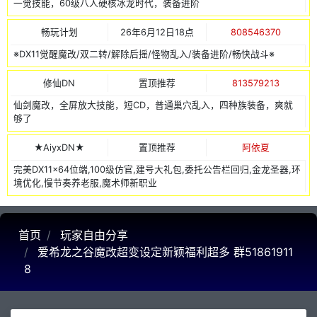
一觉技能，60级八人硬核冰龙时代，装备进阶
畅玩计划
26年6月12日18点
808546370
※DX11觉醒魔改/双二转/解除后摇/怪物乱入/装备进阶/畅快战斗※
修仙DN
置顶推荐
813579213
仙剑魔改，全屏放大技能，短CD，普通巢穴乱入，四种族装备，爽就
够了
★AiyxDN★
置顶推荐
阿依夏
完美DX11x64位端,100级仿官,建号大礼包,委托公告栏回归,金龙圣器,环
境优化,慢节奏养老服,魔术师新职业
首页
玩家自由分享
爱希龙之谷魔改超变设定新颖福利超多 群51861911
8