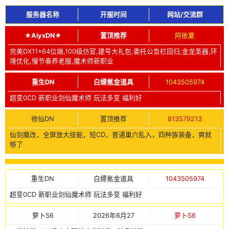
服务器名称
开服时间
网站/交流群
★AiyxDN★
置顶推荐
阿依夏
完美DX11x64位端,100级仿官,建号大礼包,委托公告栏回归,金龙圣器,环
境优化,慢节奏养老服,魔术师新职业
重生DN
白嫖氪金道具
1043505974
超变0CD 新职业剑仙魔术师 玩法多变 福利好
修仙DN
置顶推荐
813579213
仙剑魔改，全屏放大技能，短CD，普通巢穴乱入，四种族装备，爽就
够了
重生DN
白嫖氪金道具
1043505974
超变0CD 新职业剑仙魔术师 玩法多变 福利好
萝卜S6
2026年6月27
萝卜S6