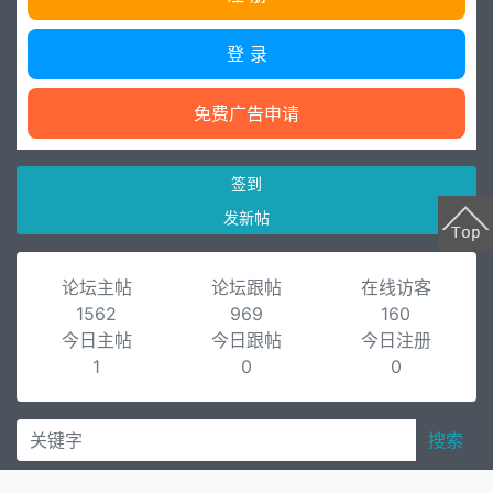
登 录
免费广告申请
签到
发新帖
论坛主帖
论坛跟帖
在线访客
1562
969
160
今日主帖
今日跟帖
今日注册
1
0
0
搜索