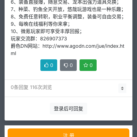
6、装备直接爆，随意交易、龙本出强力道具兑换；
7、种菜、钓鱼全天开放，悠哉玩游戏也是一种乐趣；
8、免费任意转职，职业平衡调整，装备可自由交易；
9、每晚在线福利等你来拿；
10、微氪玩家即可享受丰厚回报；
玩家交流群：826907373
爵色DN网站：http://www.agodn.com/jue/index.ht
ml
0
0
0
0
条回复 116次浏览
登录后可回复
注 册