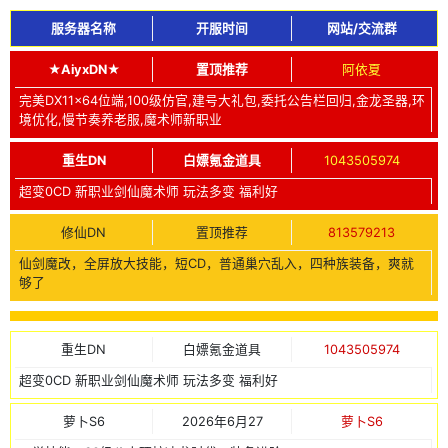
服务器名称
开服时间
网站/交流群
★AiyxDN★
置顶推荐
阿依夏
完美DX11x64位端,100级仿官,建号大礼包,委托公告栏回归,金龙圣器,环
境优化,慢节奏养老服,魔术师新职业
重生DN
白嫖氪金道具
1043505974
超变0CD 新职业剑仙魔术师 玩法多变 福利好
修仙DN
置顶推荐
813579213
仙剑魔改，全屏放大技能，短CD，普通巢穴乱入，四种族装备，爽就
够了
重生DN
白嫖氪金道具
1043505974
超变0CD 新职业剑仙魔术师 玩法多变 福利好
萝卜S6
2026年6月27
萝卜S6