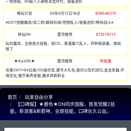
一觉技能，60级八人硬核冰龙时代，装备进阶
畅玩计划
26年6月12日18点
808546370
※DX11觉醒魔改/双二转/解除后摇/怪物乱入/装备进阶/畅快战斗※
修仙DN
置顶推荐
813579213
仙剑魔改，全屏放大技能，短CD，普通巢穴乱入，四种族装备，爽就
够了
★AiyxDN★
置顶推荐
阿依夏
完美DX11x64位端,100级仿官,建号大礼包,委托公告栏回归,金龙圣器,环
境优化,慢节奏养老服,魔术师新职业
首页
玩家自由分享
【口碑服】★爵色★DN同步国服，首发觉醒2技
能，新浪客&新箭神、全屏技能，口碑长久公益。