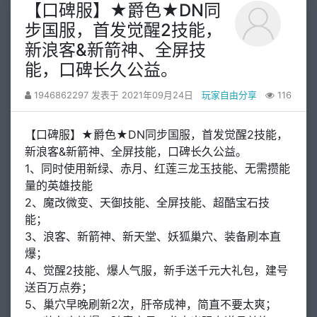
【口碑服】★爵色★DN同
步国服，首发觉醒2技能，
新浪客&新箭神、全屏技
能，口碑长久公益。
1946862297 发表于 2021年09月24日
玩家自由分享
116
【口碑服】★爵色★DN同步国服，首发觉醒2技能，
新浪客&新箭神、全屏技能，口碑长久公益。
1、同时使用新绿、赤月、红莲三龙玉技能、无需攒能
量的英雄技能
2、魔改微变、天御技能、全屏技能、超酷宝石技
能；
3、浪客、新箭神、新天堂、妖狐巢穴、装备刷本直
爆；
4、觉醒2技能、爆人气服，新手送千元大礼包，建号
送百万点券；
5、巢穴早晚刷新2次，肝帝成神，简直不要太爽；