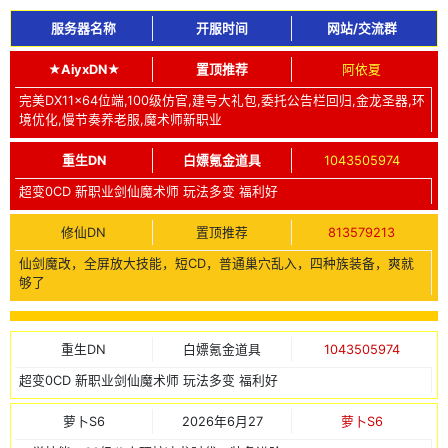
服务器名称
开服时间
网站/交流群
★AiyxDN★
置顶推荐
阿依夏
完美DX11x64位端,100级仿官,建号大礼包,委托公告栏回归,金龙圣器,环
境优化,慢节奏养老服,魔术师新职业
重生DN
白嫖氪金道具
1043505974
超变0CD 新职业剑仙魔术师 玩法多变 福利好
修仙DN
置顶推荐
813579213
仙剑魔改，全屏放大技能，短CD，普通巢穴乱入，四种族装备，爽就
够了
重生DN
白嫖氪金道具
1043505974
超变0CD 新职业剑仙魔术师 玩法多变 福利好
萝卜S6
2026年6月27
萝卜S6