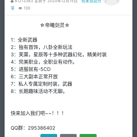
81213383 发表于 2020年12月15日
玩家自由分
享
130
☆帝曦剑灵☆
1：全新武器
2：独有首饰，八卦全新玩法
3：芙蕖，星辰等十多种武器幻化，精美时装
4：完美职业，全职业有动作。
5：进服就有-5CD
6：三大副本正常开放
7：私人专属定制时装，武器
8：长期趣味活动不无聊。
快来加入我们吧~~！！！
QQ群：295386402