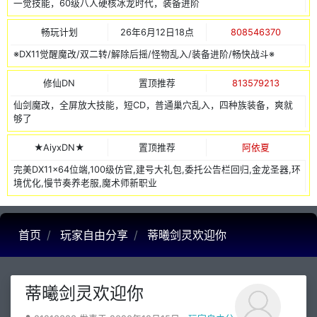
一觉技能，60级八人硬核冰龙时代，装备进阶
畅玩计划
26年6月12日18点
808546370
※DX11觉醒魔改/双二转/解除后摇/怪物乱入/装备进阶/畅快战斗※
修仙DN
置顶推荐
813579213
仙剑魔改，全屏放大技能，短CD，普通巢穴乱入，四种族装备，爽就
够了
★AiyxDN★
置顶推荐
阿依夏
完美DX11x64位端,100级仿官,建号大礼包,委托公告栏回归,金龙圣器,环
境优化,慢节奏养老服,魔术师新职业
首页
玩家自由分享
蒂曦剑灵欢迎你
蒂曦剑灵欢迎你