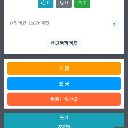
0
0
0
0
条回复 130次浏览
登录后可回复
注 册
登 录
免费广告申请
签到
发新帖